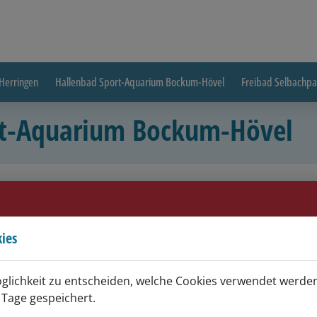
Herringen
Hallenbad Sport-Aquarium Bockum-Hövel
Freibad Selbachpa
ort-Aquarium Bockum-Hövel
ies
öglichkeit zu entscheiden, welche Cookies verwendet werden
 Tage gespeichert.