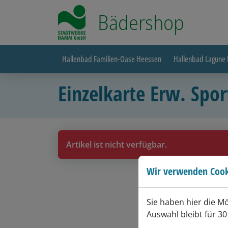
Bädershop
Hallenbad Familien-Oase Heessen
Hallenbad Lagune 
Einzelkarte Erw. Sp
Artikel ist nicht verfügbar.
Wir verwenden Cook
Sie haben hier die M
Auswahl bleibt für 30